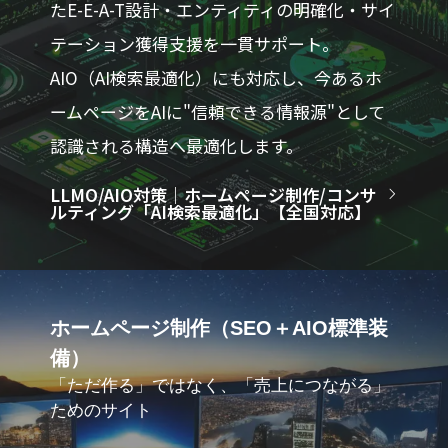
たE-E-A-T設計・エンティティの明確化・サイ
テーション獲得支援を一貫サポート。
AIO（AI検索最適化）にも対応し、今あるホ
ームページをAIに"信頼できる情報源"として
認識される構造へ最適化します。
LLMO/AIO対策｜ホームページ制作/コンサ
ルティング「AI検索最適化」【全国対応】
ホームページ制作（SEO＋AIO標準装
備）
「ただ作る」ではなく、「売上につながる」
ためのサイト