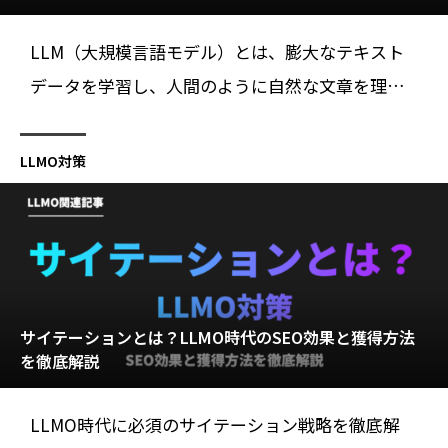
LLM（大規模言語モデル）とは、膨大なテキスト
データを学習し、人間のように自然な文章を理
解・生成できるAI技術です。ChatGPTやGeminiを
支える仕組みから、生成AIとの違い、ビジネス活
LLMO対策
用事例、課題まで初心者にもわかりやすく解説し
ます。
サイテーションとは？LLMO時代のSEO効果と獲得方法
を徹底解説
LLMO時代に必須のサイテーション戦略を徹底解