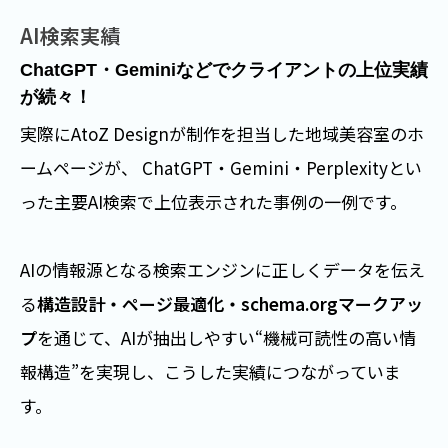
AI検索実績
Google検索実績
MEO対策実績
ChatGPT・Geminiなどでクライアントの上位実績
「大田区 × スペイン料理」で検索順位3位を達
Googleマップで「地域名 × 業種」検索3位以内の
が続々！
成！
実績多数！
実際にAtoZ Designが制作を担当した地域美容室のホ
AtoZ Designがサポートする飲食店・美容室・歯科医
AtoZ Designが制作を担当したスペイン料理店のホー
ームページが、 ChatGPT・Gemini・Perplexityとい
院など、
ムページが、 「大田区 スペイン料理」のGoogle検索
った主要AI検索で上位表示された事例の一例です。
幅広い業種のクライアントが
Googleマップで「地域
で
食べログに次ぐ3位
を獲得しました（公開から約半
名 × 業種」検索において上位表示
を達成していま
年での達成）。
AIの情報源となる検索エンジンに正しくデータを伝え
す。
る
構造設計・ページ最適化・schema.orgマークアッ
自然検索からのアクセスが急増し、週末は予約で満席
プ
を通じて、AIが抽出しやすい“機械可読性の高い情
たとえばある美容室では、Googleビジネスプロフィ
となることも。 さらに
平日の来店も安定
し、人手不
報構造”を実現し、こうした実績につながっていま
ールの最適化と投稿運用を行った結果、アクセス数が
足を補うためにスタッフの増員も行われました。
す。
倍増し、予約が急増。売上が約
50％アップ
した事例
もあります。