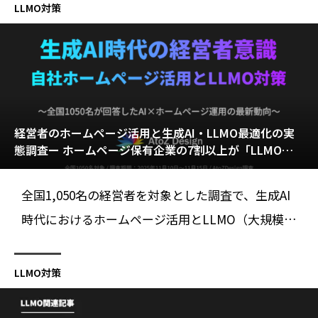
の実践事例、効果測定方法まで網羅した、エリアN
LLMO対策
o.1を目指す完全ガイド。
経営者のホームページ活用と生成AI・LLMO最適化の実
態調査ー ホームページ保有企業の7割以上が「LLMO対
策を積極的・検討したい」と回答【全国1050名対象／At
oZ Design調査】
全国1,050名の経営者を対象とした調査で、生成AI
時代におけるホームページ活用とLLMO（大規模言
語モデル最適化）への意識が明らかになりまし
た。本調査では、AI時代にホームページをどのよ
LLMO対策
うに見直すべきか、企業が抱える課題や意識の変
化を詳しく解説しています。