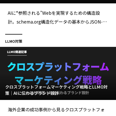
AIに“参照される”Webを実現するための構造設
計。schema.org構造化データの基本からJSON-LD
実装、検証ツール活用まで、LLMO・AIO・SEO最
適化を網羅解説。
LLMO対策
クロスプラットフォームマーケティング戦略とLLMO対
策｜AIに伝わるブランド設計
海外企業の成功事例から見るクロスプラットフォ