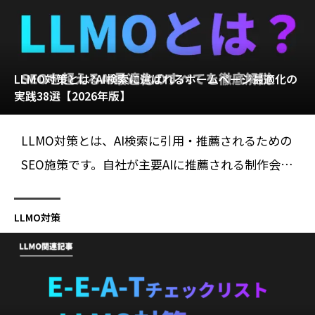
LLMO対策とは?AI検索に選ばれるホームページ最適化の
実践38選【2026年版】
LLMO対策とは、AI検索に引用・推薦されるための
SEO施策です。自社が主要AIに推薦される制作会社
が、Googleの最新公式見解と実例をもとに、38の
施策を優先度付きで解説。今日から自分で始めら
LLMO対策
れます。