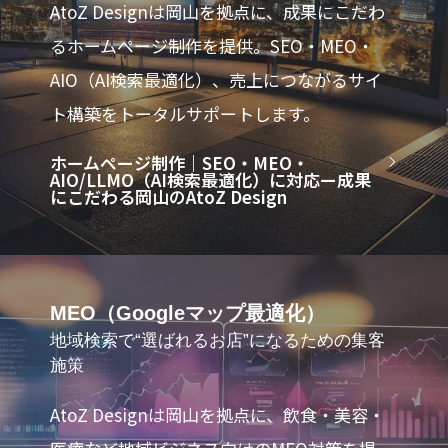
AtoZ Designは岡山を拠点に、成果にこだわ
るホームページ制作を提供。SEO・MEO・
AIO（AI検索最適化）、売上につながるサイ
ト構築をトータルサポートします。
ホームページ制作｜SEO・MEO・
AIO/LLMO（AI検索最適化）に対応ー成果
にこだわる岡山のAtoZ Design
MEO（Googleマップ最適化）
地域検索で“選ばれるお店”になるための集客
施策
AtoZ Designは岡山を拠点に、飲食・美容・