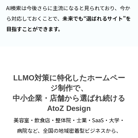
Web集客が
経営成果に直結した代表的な成功事例
で
AI検索は今後さらに主流になると見られており、今か
す。
ら対応しておくことで、
未来でも“選ばれるサイト”を
AtoZ Designでは、情報設計・口コミ導線・ビジュア
目指すことができます。
ル整備を含め、
“成果が育つMEO対策”を中長期で継
続支援
しています。
LLMO対策に特化したホームペー
ジ制作で、
中小企業・店舗から選ばれ続ける
AtoZ Design
美容室・飲食店・整体院・士業・SaaS・大学・
病院など、全国の地域密着型ビジネスから、