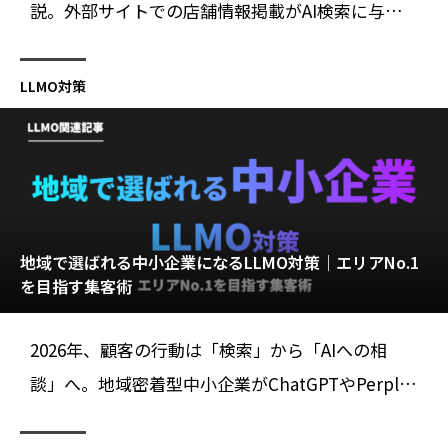
説。外部サイトでの店舗情報掲載がAI検索に与え
る影響、具体的な獲得方法、NAP統一の重要性ま
で。地域ビジネスのオンライン集客を強化する完
LLMO対策
全マニュアル。
地域で選ばれる中小企業になるLLMO対策｜エリアNo.1
を目指す集客術
2026年、顧客の行動は「検索」から「AIへの相
談」へ。地域密着型中小企業がChatGPTやPerplex
ityに選ばれるための5つのポイントを公開。業種別