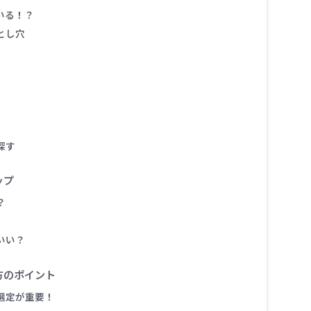
いる！？
とし穴
探す
ップ
？
いい？
方のポイント
選定が重要！