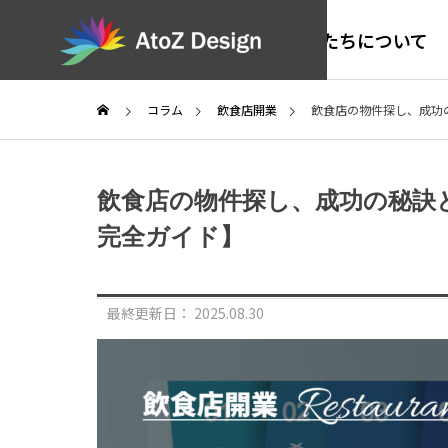
私たちについて
コラム
飲食店開業
飲食店の物件探し、成功
Saa
飲食店の物件探し、成功の秘訣
完全ガイド】
WORKS
SERVICE
制作実績
サービス
最終更新日：
2025.08.30
LLMO
【制作
制作【A
ト「Jik
今あるホームペ
サイト
AIOによるA
対応で