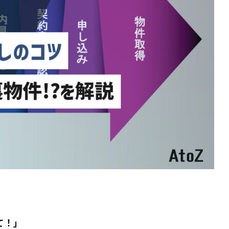
実績
て！」