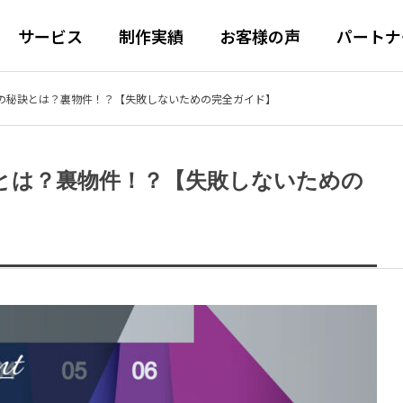
サービス
制作実績
お客様の声
パートナ
の秘訣とは？裏物件！？【失敗しないための完全ガイド】
S
美容室
とは？裏物件！？【失敗しないための
対策のホームページ
ホームページ制作（SEO
実績】電子実験ノー
【制作実績】岡山問屋町の
I検索最適化対応】
AIO標準装備）
ken Note」のSaaS
美容室ホームページ制作｜
ージも、LLMO・
「ただ作る」ではなく、「売上につ
をLLMO対策×SEO
地域密着で成果を出すLLM
I検索最適化が可能です
ながる」ためのサイト
リニューアル
O対策・AIO・SEO・MEO