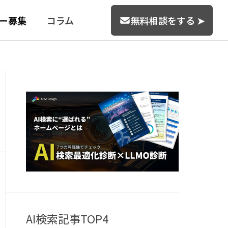
ー募集
コラム
無料相談をする ➤
飲食店
＋
MEO（Googleマップ最適
【制作事例】大田区スペイ
化）
ン料理店のホームページ制
地域検索で“選ばれるお店”になるた
作｜LLMO・AIO・SEO・
AI検索記事TOP4
めの集客施策
MEOで検索上位達成